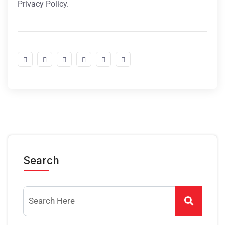
Privacy Policy.
Search