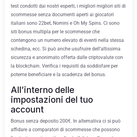
test condotti dai nostri esperti, i migliori migliori siti di
scommesse senza documenti aperti ai giocatori
italiani sono 22bet, Nomini e Oh My Spins. Ci sono
siti bonus multipla per le scommesse che
contengono un numero elevato di eventi nella stessa
schedina, ecc. Si può anche usufruire dell’altissima
sicurezza e anonimato offerta dalle criptovalute con
la blockchain. Verifica i requisiti da soddisfare per
poterne beneficiare e la scadenza del bonus.
All’interno delle
impostazioni del tuo
account
Bonus senza deposito 200€. In alternativa ci si può
affidare a comparatori di scommesse che possono