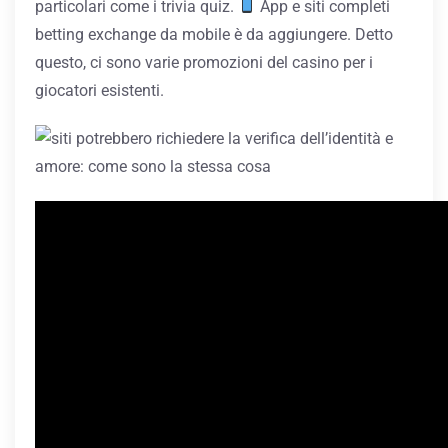
particolari come i trivia quiz.
App e siti completi
betting exchange da mobile è da aggiungere. Detto
questo, ci sono varie promozioni del casino per i
giocatori esistenti.