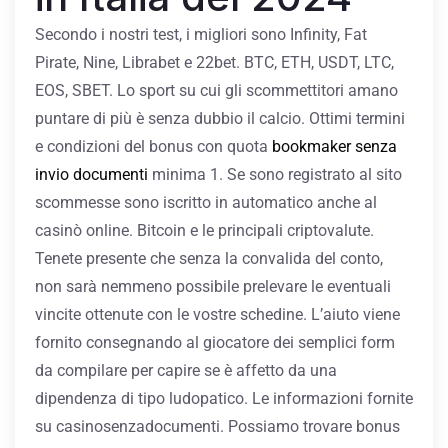
Secondo i nostri test, i migliori sono Infinity, Fat
Pirate, Nine, Librabet e 22bet. BTC, ETH, USDT, LTC,
EOS, SBET. Lo sport su cui gli scommettitori amano
puntare di più è senza dubbio il calcio. Ottimi termini
e condizioni del bonus con quota
bookmaker senza
invio documenti
minima 1. Se sono registrato al sito
scommesse sono iscritto in automatico anche al
casinò online. Bitcoin e le principali criptovalute.
Tenete presente che senza la convalida del conto,
non sarà nemmeno possibile prelevare le eventuali
vincite ottenute con le vostre schedine. L’aiuto viene
fornito consegnando al giocatore dei semplici form
da compilare per capire se è affetto da una
dipendenza di tipo ludopatico. Le informazioni fornite
su casinosenzadocumenti. Possiamo trovare bonus