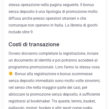
stessa operazione nella pagina seguente. Il bonus
senza deposito è una tipologia di promozione molto
diffusa anche presso operatori stranieri o che
comunque non operano in Italia. La libreria di giochi
include oltre 9.
Costi di transazione
Ovvero dovranno completare la registrazione, inviare
un documento di identità e poi potranno accedere al
programma promozionale. Loro fanno la stessa cosa
. Bonus alla registrazione e bonus scommesse
senza deposito immediato sono molto volte sinonimi,
nel senso che nella maggior parte dei casi, per
sbloccare la promozione senza deposito, è sufficiente
registrarsi al bookmaker. Tra queste, tennis, basket,
pallavolo, motori, hockey e altri sport come rugby,