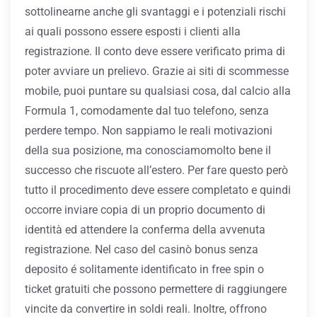
sottolinearne anche gli svantaggi e i potenziali rischi
ai quali possono essere esposti i clienti alla
registrazione. Il conto deve essere verificato prima di
poter avviare un prelievo. Grazie ai siti di scommesse
mobile, puoi puntare su qualsiasi cosa, dal calcio alla
Formula 1, comodamente dal tuo telefono, senza
perdere tempo. Non sappiamo le reali motivazioni
della sua posizione, ma conosciamomolto bene il
successo che riscuote all’estero. Per fare questo però
tutto il procedimento deve essere completato e quindi
occorre inviare copia di un proprio documento di
identità ed attendere la conferma della avvenuta
registrazione. Nel caso del casinò bonus senza
deposito é solitamente identificato in free spin o
ticket gratuiti che possono permettere di raggiungere
vincite da convertire in soldi reali. Inoltre, offrono