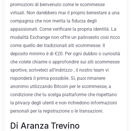
promozioni di benvenuto come le scommesse
virtuali. Non darebbero mai il proprio benestare a una
compagnia che non merita la fiducia degli
appassionati. Come verificare la propria identità. La
modalità Exchange non offre un palinsesto così ricco
come quello dei tradizionali siti scommesse. Il
deposito minimo è di €20. Per ogni dubbio o curiosità
che volete chiarire o approfondire sui siti scommesse
sportive, scriveteci all’indirizzo , il nostro team vi
risponderà il prima possibile. Sì, puoi rimanere
anonimo utilizzando Bitcoin per le scommesse, a
condizione che tu scelga piattaforme che rispettano
la privacy degli utenti e non richiedono informazioni
personali per la registrazione o le transazioni.
Di Aranza Trevino