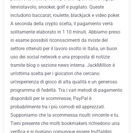
tennistavolo, snooker, golf e pugilato. Queste
includono baccarat, roulette, blackjack e video poker.
A seconda della crypto scelta, il pagamento verrà
solitamente elaborato in 1 10 minuti. Abbiamo preso
in esame possibili riconoscimenti da riviste del
settore ottenuti per il lavoro svolto in Italia, un buon
uso dei social network e una proposta di notizie
tramite blog o sezione news interna. JackMillion è
un’ottima scelta per i giocatori che cercano
un’esperienza di gioco di alta qualità e un generoso
programma di fedeltà. Tra i vari metodi di pagamento
disponibili per le scommesse, PayPal è
probabilmente tra i più comodi ed apprezzati.
Supponiamo che la scommessa risulti vincente e tu.
Tieni presente che molti bookmakers richiedono una
verifica e si rivelano comunque essere truffaldini.