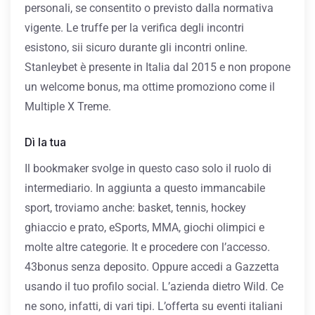
personali, se consentito o previsto dalla normativa
vigente. Le truffe per la verifica degli incontri
esistono, sii sicuro durante gli incontri online.
Stanleybet è presente in Italia dal 2015 e non propone
un welcome bonus, ma ottime promoziono come il
Multiple X Treme.
Dì la tua
Il bookmaker svolge in questo caso solo il ruolo di
intermediario. In aggiunta a questo immancabile
sport, troviamo anche: basket, tennis, hockey
ghiaccio e prato, eSports, MMA, giochi olimpici e
molte altre categorie. It e procedere con l’accesso.
43bonus senza deposito. Oppure accedi a Gazzetta
usando il tuo profilo social. L’azienda dietro Wild. Ce
ne sono, infatti, di vari tipi. L’offerta su eventi italiani